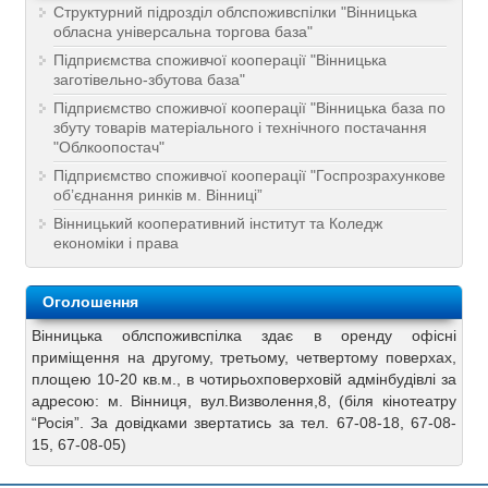
Структурний підрозділ облспоживспілки "Вінницька
обласна універсальна торгова база"
Підприємства споживчої кооперації "Вінницька
заготівельно-збутова база"
Підприємство споживчої кооперації "Вінницька база по
збуту товарів матеріального і технічного постачання
"Облкоопостач"
Підприємство споживчої кооперації "Госпрозрахункове
об’єднання ринків м. Вінниці”
Вінницький кооперативний інститут та Коледж
економіки і права
Оголошення
Вінницька облспоживспілка здає в оренду офісні
приміщення на другому, третьому, четвертому поверхах,
площею 10-20 кв.м., в чотирьохповерховій адмінбудівлі за
адресою: м. Вінниця, вул.Визволення,8, (біля кінотеатру
“Росія”. За довідками звертатись за тел. 67-08-18, 67-08-
15, 67-08-05)