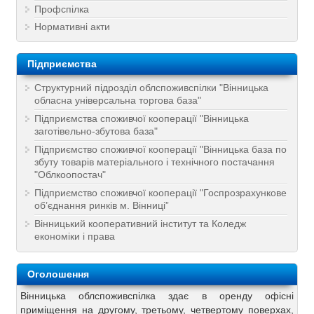
Профспілка
Нормативні акти
Підприємства
Структурний підрозділ облспоживспілки "Вінницька
обласна універсальна торгова база"
Підприємства споживчої кооперації "Вінницька
заготівельно-збутова база"
Підприємство споживчої кооперації "Вінницька база по
збуту товарів матеріального і технічного постачання
"Облкоопостач"
Підприємство споживчої кооперації "Госпрозрахункове
об’єднання ринків м. Вінниці”
Вінницький кооперативний інститут та Коледж
економіки і права
Оголошення
Вінницька облспоживспілка здає в оренду офісні
приміщення на другому, третьому, четвертому поверхах,